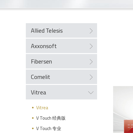
Allied Telesis
Axxonsoft
Fibersen
Comelit
Vitrea
Vitrea
V Touch 经典版
V Touch 专业