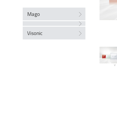
Mago
Visonic